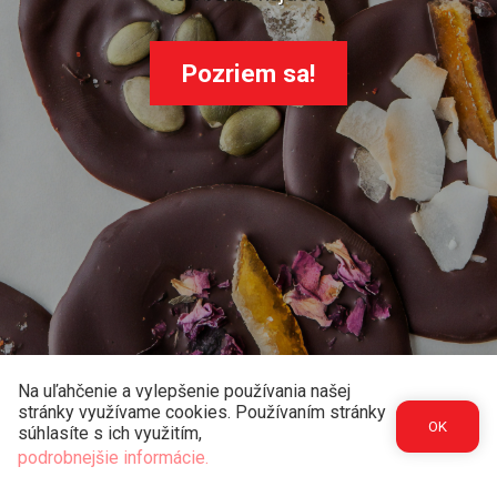
Pozriem sa!
Vyberiem si!
Ukáž!
Na uľahčenie a vylepšenie používania našej
stránky využívame cookies. Používaním stránky
OK
súhlasíte s ich využitím,
© 2026
ZOMA Slovakia s.r.o.
podrobnejšie informácie.
Spracovanie údajov