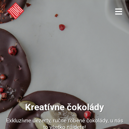
Kreatívne čokolády
Exkluzívne dezerty, ručne robené čokolády, u nás
to všetko nájdete!