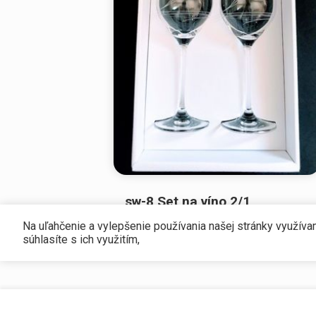
sw-8 Set na víno 2/1
Kalich na víno 360 ml zdobené
Na uľahčenie a vylepšenie používania našej stránky využív
kryštálmi, d: 402, 2ks.
súhlasíte s ich využitím,