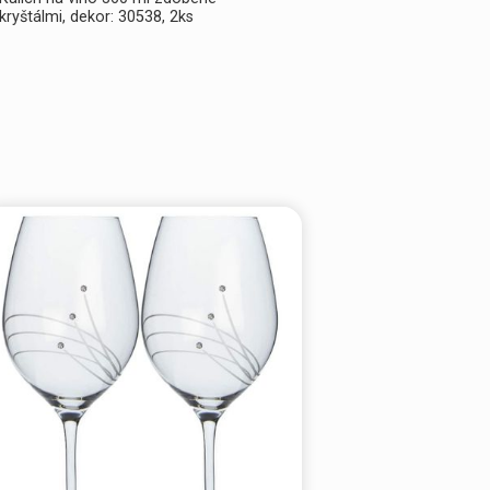
kryštálmi, dekor: 30538, 2ks